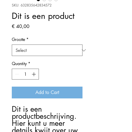
SKU: 632835642834572
Dit is een product
Price
€ 40,00
Grootte
*
Quantity
*
Add to Cart
Dit is een 
productbeschrijving. 
Hier kunt u meer 
details kwijt over uw 