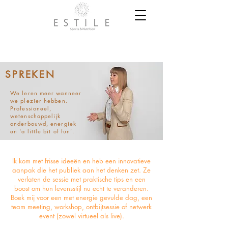
SPREKEN
We leren meer wanneer
we plezier hebben.
Professioneel,
wetenschappelijk
onderbouwd, energiek
en 'a little bit of fun'.
Ik kom met frisse ideeën en heb een innovatieve
aanpak die het publiek aan het denken zet. Ze
verlaten de sessie met praktische tips en een
boost om hun levensstijl nu echt te veranderen.
Boek mij voor een met energie gevulde dag, een
team meeting, workshop, ontbijtsessie of netwerk
event (zowel virtueel als live).