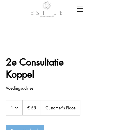
2e Consultatie
Koppel
Voedingsadvies
55
euro
1 hr
1
€ 55
Customer's Place
h